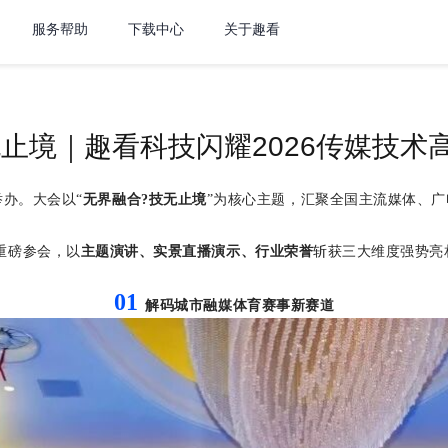
服务帮助
下载中心
关于趣看
无止境｜趣看科技闪耀2026传媒技术
举办。大会以
“
无界融合
?
技无止境
”
为核心主题，汇聚全国主流媒体、广
重磅参会，以
主题演讲、实景直播演示、行业荣誉
斩获三大维度强势亮
01
解码城市融媒体育赛事新赛道