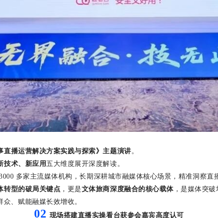
事直播运营解决方案实践与探索》主题演讲
。
新技术、新应用
五大维度展开深度解读。
3000
多家主流媒体机构，长期深耕城市融媒体核心场景，精准洞察直
体转型的破局关键点
，更是
文体旅商深度融合的核心载体
，是媒体突破
群众、赋能融媒长效增收。
02
现场搭建直播实操看台获参会嘉宾高度认可