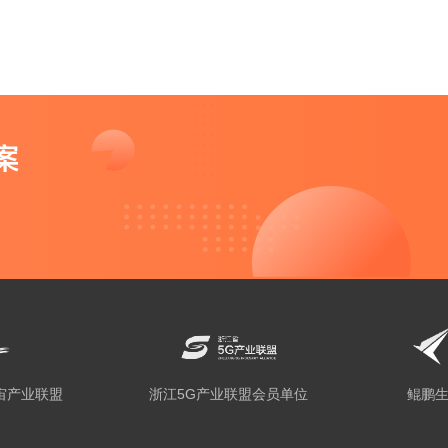
宙产业联盟
浙江5G产业联盟会员单位
鲲鹏