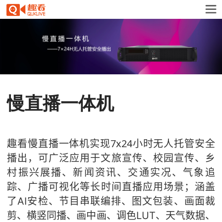
慢直播一体机
趣看
慢直播一体机
实现7x24小时无人托管
安全
播出，可
广泛应用于文旅宣传、
校园宣传、乡
村振兴展播、
新闻资讯、交通实况、
气象
追
踪、广播可视化等
长时间直播
应用场景；涵盖
了
AI安检、
节目串联编排、
图文
包装、画面裁
剪、
横竖同播、
画中画、调色
LUT
、
天气数据、