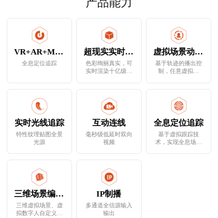
产品能力
VR+AR+MR+XR
超现实实时渲染引擎
虚拟场景动画播控
全息定位追踪
色彩绚丽真实，可
基于轨迹的播出控
实时渲染十亿级别
制，任意虚拟物
三角面片
体、虚拟灯光、特
技效果均可任意运
动、旋转和缩放
实时光线追踪
互动连线
全息定位追踪
特性纹理贴图全景
毫秒级低延时双向
基于虚拟跟踪技
光源
视频
术，实现全息场景
虚拟镜头的推拉、
摇移、变焦追踪
三维场景编辑器
IP制播
三维虚拟场景、虚
多通道全信源输入
拟数字人自定义实
输出