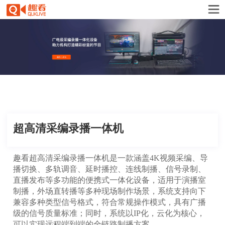
超高清采编录播一体机
趣看超高清采编录播一体机是一款涵盖4K视频采编、导
播切换、多轨调音、延时播控、连线制播、信号录制、
直播发布等多功能的便携式一体化设备，适用于演播室
制播，外场直转播等多种现场制作场景，系统支持向下
兼容多种类型信号格式，符合常规操作模式，具有广播
级的信号质量标准；同时，系统以IP化，云化为核心，
可以实现远程端到端的全链路制播方案。