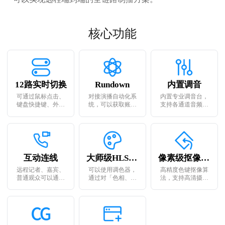
核心功能
12路实时切换
Rundown
内置调音
可通过鼠标点击、
对接演播自动化系
内置专业调音台，
键盘快捷键、外置
统，可以获取账号
支持各通道音频独
导播键盘等方式完
下的演播计划内
立监听、延时设
成硬切、特效切换
容，Rundown内的
置，音量监听和音
等导播切换操作。
节目单显示跟随演
效增益调节，支持
播自动化系统内的
锁定单独音频作为
信号切换同步变
输出，支持音频跟
化，信息同步显
随切换通道，支持
互动连线
大师级HLS调色
像素级抠像功能
示。
单声道转立体声。
远程记者、嘉宾、
可以使用调色器，
高精度色键抠像算
普通观众可以通过
通过对「色相、对
法，支持高清摄像
PC网页、手机app，
比度、亮度、饱和
机信号源，效果清
甚至只需要使用手
度」参数值的适当
晰、 细腻、色彩还
机打开一个H5页面
调整，使画面色彩
原度高。不同通道
既可以实现和演播
趋于平衡，搭配大
的色键参数各自独
室主持人的音视频
师级滤镜和LUT。
立，免除了其他系