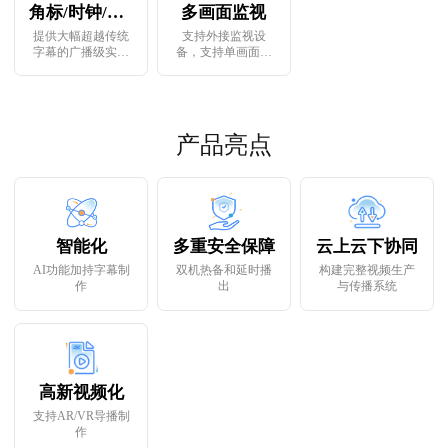
连线互动。
统共用一套色键参
角标/时钟/字幕/画中画
多画面监视
数导致部分机位抠
像效果不佳的问
提供大幅超越传统
支持外接监视设
题。
字幕的广播级实时
备，支持单画面、
图形播出效果，融
四分多屏、十分画
合电视图形制作和
屏、十三面分屏、
新媒体业务流程所
十监六分屏等10种
需,全面满足用户新
监视规格，监视窗
闻、财经、体育、
口布局与监视内容
产品亮点
娱乐等各种直录播
可根据实际情况调
节目的在线图文包
整。
装和大屏互动包装
需求。
智能化
多重安全保障
云上云下协同
AI功能加持字幕制
双机热备和延时播
构建完整视频生产
作
出
与传播系统
高新视频化
支持AR/VR导播制
作