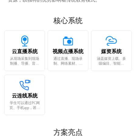
核心系统
云直播系统
视频点播系统
媒资系统
从现场采集到现场
通过直播、现场录
涵盖媒资上载、多
制播、导播、音控
制、网络素材、媒
级编目、智能检
包装、分发全流程
资库、素材库所提
索、海量存储管
一站式实现现场直
供的一手教学视频
理、下载输出、转
播，实现直播现场
内容，快速生产处
码等核心媒资管理
的可视、可控、互
理，实现在云端面
功能，实现教学资
动
向全网全屏化的系
源一管理
统发布
云连线系统
学生可以通过PC网
页、手机app，甚至
只需要使用手机打
开一个H5页面即可
实现和老师的音视
频连线互动
方案亮点