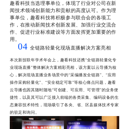
趣看科技当选理事单位，体现了行业对公司在新
闻技术领域创新能力和贡献的高度认可。作为理
事单位，趣看科技将积极参与联合会的各项工
作，在推动新闻技术创新发展、加强行业交流合
作、促进行业标准建设等方面发挥更加重要的作
用。
04
全链路轻量化现场直播解决方案亮相
本次新技联年学术年会上，趣看科技还携
“
全链路轻量化专
业现场直播
”
整体解决方案精彩亮相，该方案以云导播为核
心，解决现场直播业务场景中的
“
采编播发全链路
”
、
“
应用
操作采购轻量化
”
、
“
安全稳定可靠
”
等核心痛点问题，趣看
云导播也因其随时随地
“
可创建、可应用、可管理
”
的业务便
捷性，以及其可以广泛接入前端的各类采集、编码设备的生
态兼容技术特性，现场吸引了各央、省、区县媒体技术专家
的驻足和询问。