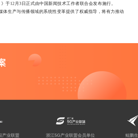
）》于
12
月
3
日正式由中国新闻技术工作者联合会发布施行。
媒体生产与传播领域的系统性变革提供了权威指导，将有力推动
宙产业联盟
浙江5G产业联盟会员单位
鲲鹏