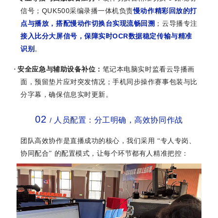
QUK500
信号；
采编录播一体机负责
慢动作精彩回放的打
点与播放，搭配慢动作切换台实现流畅回溯
；云导播专注
OCR
接入比分大屏信号，保障实时
数据稳定传输与精准
识别
。
·
安全应急与辅助设备补位：
笔记本电脑实时监看云导播画
面，预留垫片应对突发情况；手机同步操作赛事包装与比
分字幕，确保信息实时更新。
02
人员配置：分工明确，高效协同作战
/
团队高效协作是直播成功的核心，我们采用
“
专人专岗、
协同配合
”
的配置模式，让每个环节都有人精准把控：