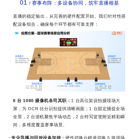
01
赛事布阵：多设备协同，筑牢直播根基
/
直播的稳定输出，从完善的硬件配置开始。我们针对性搭
配设备组合，确保每个环节都有可靠支撑：
·
6
1080
1
台
摄像机各司其职：
台高位架设拍摄现场大
OCR
1
屏，为
比分识别提供清晰画面；
台固定捕捉全场
2
2
全景，
台游机聚焦半场动态，
台特写篮筐附近精彩瞬
间，多维度覆盖赛事场景。
5
·
专业导播与回放设备加持：
硬件切换台精准切换
路现场