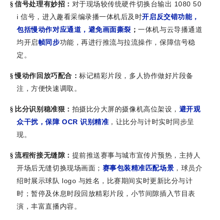
1080 50
§
信号处理有妙招：
对于现场较传统硬件切换台输出
i
信号，进入趣看采编录播一体机后及时
开启反交错功能，
包括慢动作对应通道，避免画面撕裂
；
一体机与云导播通道
均开启
帧同步
功能，再进行推流与拉流操作，保障信号稳
定。
§
慢动作回放巧配合：
标记精彩片段，多人协作做好片段备
注，方便快速调取。
§
比分识别稳准狠：
拍摄比分大屏的摄像机高位架设，
避开观
OCR
众干扰，保障
识别精准
，让比分与计时实时同步呈
现。
§
流程衔接无缝隙：
提前推送赛事与城市宣传片预热，主持人
开场后无缝切换现场画面；
赛事包装精准匹配场景
，球员介
logo
绍时展示球队
与姓名，比赛期间实时更新比分与计
时；暂停及休息时段回放精彩片段，小节间隙插入节目表
演，丰富直播内容。