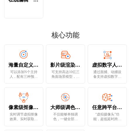
核心功能
海量自定义元素
影片级渲染能力
虚拟数字人真人驱动
可以添加N个主持
可支持高达10亿三
通过面捕、动捕设
人，配有三种预设
角面场景模型，支
备支持虚拟数字人
虚拟大屏，支持本
持丁达尔效应模
定制服务，并能够
地上传替换，虚拟
拟、镜面反射、动
广泛应用于政务、
场景复用率高，可
态阴影、支持物理
高校、文娱、旅游
视化动态图表、3D
的渲染（PBR）、
展会、科教文化、
文字、多场景粒子
光线追踪
金融等各行各业
效果
像素级抠像功能
大师级调色/LUT
任意跨平台直播输出
实时调节虚拟抠像
不仅能够单独调
“虚拟摄像头”功
效果、实时获取任
色，一键全部全
能，超低延时跨平
意背景色抠像，被
部。包含电影、清
台输出，例如淘宝
抠像物体边缘连续
新、灰度、复古等
直播、抖音直播伴