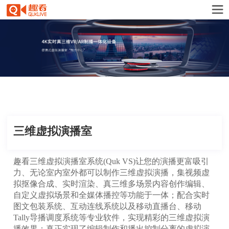
三维虚拟演播室
趣看三维虚拟演播室系统(Quk VS)让您的演播更富吸引
力、无论室内室外都可以制作三维虚拟演播，集视频虚
拟抠像合成、实时渲染、真三维多场景内容创作编辑、
自定义虚拟场景和全媒体播控等功能于一体；配合实时
图文包装系统、互动连线系统以及移动直播台、移动
Tally导播调度系统等专业软件，实现精彩的三维虚拟演
播效果；真正实现了编辑制作和播出控制分离的虚拟演