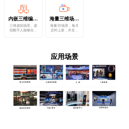
完整、无杂色。具
多种风格。同时支
侣。具备实时生成
有多次取色抠像、
持上传本地cube/png
最终视频的处理能
边缘处理和抑色等
格式LUT
力
功能
内嵌三维编辑器
海量三维场景库
三维虚拟场景、虚
海量3D场景，每月
拟数字人能够自定
定时上新，并支持
义实时编辑互动修
虚拟场景全景输
改、实时生效。可
出，通过VR方式直
以将编辑与呈现效
播出去，手机端、
果相连接，根据呈
web端、VR眼镜可
现效果指定性细节
以全景观看+连线
应用场景
修改